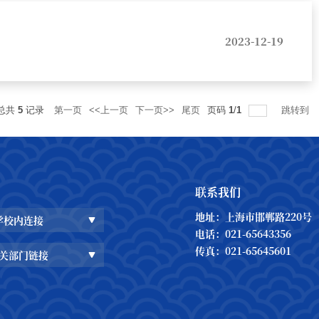
2023-12-19
总共
5
记录
第一页
<<上一页
下一页>>
尾页
页码
1
/
1
跳转到
联系我们
地址：上海市邯郸路220号
学校内连接
电话：021-65643356
传真：021-65645601
关部门链接